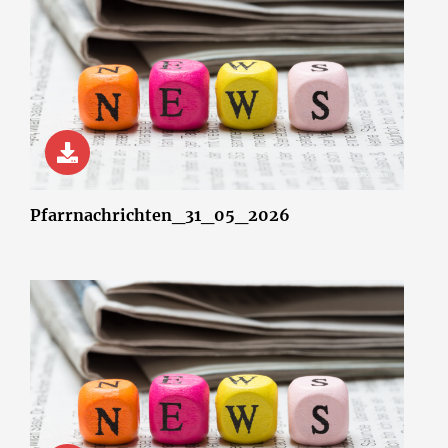
© wsf-sh/Shotshop.com
Pfarrnachrichten_31_05_2026