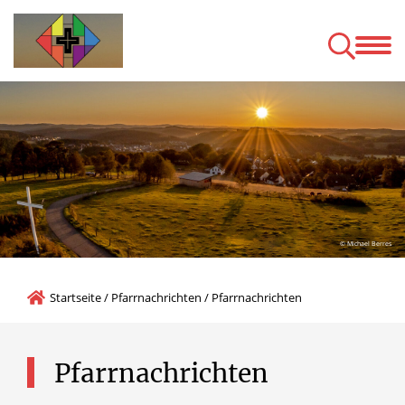
News/Termine
Pfarrna
leichter Sprache
Katholisch öffent
© Michael Berres
Startseite
/
Pfarrnachrichten
/
Pfarrnachrichten
Pfarrnachrichten