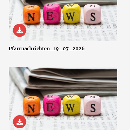
© wsf-sh/Shotshop.com
Pfarrnachrichten_19_07_2026
© wsf-sh/Shotshop.com