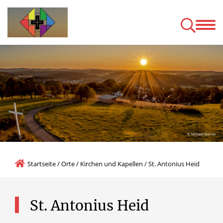
News/Termine
Pfarrna
leichter Sprache
Katholisch öffent
© Michael Berres
Startseite
/
Orte
/
Kirchen und Kapellen
/
St. Antonius Heid
St.
Antonius
Heid