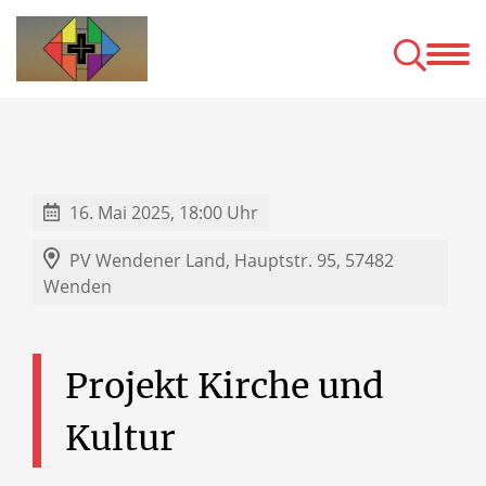
News/Termine
Pfarrna
leichter Sprache
Katholisch öffent
16. Mai 2025, 18:00 Uhr
PV Wendener Land,
Hauptstr. 95, 57482
Wenden
Projekt
Kirche
und
Kultur