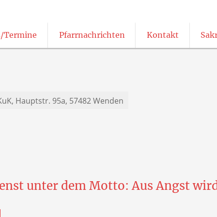
/Termine
Pfarrnachrichten
Kontakt
Sak
Pfarrnachrichten in leichter Sprache
Katholisch öffentliche Büchereien
KuK,
Hauptstr. 95a, 57482 Wenden
enst unter dem Motto: Aus Angst wir