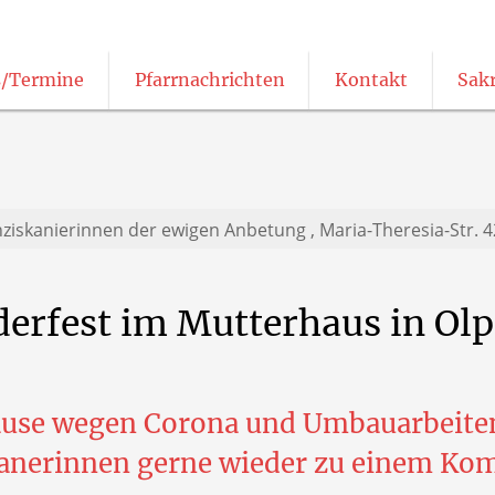
/Termine
Pfarrnachrichten
Kontakt
Sak
Pfarrnachrichten in leichter Sprache
Katholisch öffentliche Büchereien
nziskanierinnen der ewigen Anbetung ,
Maria-Theresia-Str. 
erfest
im
Mutterhaus
in
Olp
use wegen Corona und Umbauarbeiten
skanerinnen gerne wieder zu einem Ko