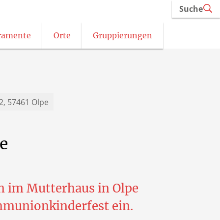
Suche
ramente
Orte
Gruppierungen
Schützen im Wendener Land
42, 57461 Olpe
e
 im Mutterhaus in Olpe
mmunionkinderfest ein.