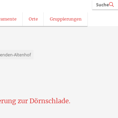
Suche
ramente
Orte
Gruppierungen
Schützen im Wendener Land
enden-Altenhof
erung zur Dörnschlade.