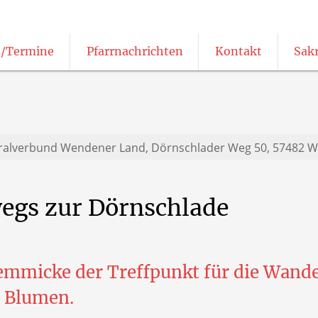
/Termine
Pfarrnachrichten
Kontakt
Sak
Pfarrnachrichten in leichter Sprache
Katholisch öffentliche Büchereien
ralverbund Wendener Land,
Dörnschlader Weg 50, 57482 W
egs
zur
Dörnschlade
emmicke der Treffpunkt für die Wand
 Blumen.